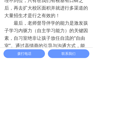
理不到位，只有在我们有根基有口碑之
后，再去扩大校区面积并就进行多渠道的
大量招生才是行之有效的！
最后，老师督导伴学的能力是激发孩
子学习内驱力（自主学习能力）的关键因
素，自习室绝非让孩子放任自流的“自由
室”。通过高情商的引导与沟通方式，能
够让孩子从内心深处产生学习意愿，主动
拨打电话
联系我们
投入到学习过程中。关于如何督导伴学，
我们会有专门的培训课程为您服务，帮助
加盟店员工实现高质量的伴学目标！