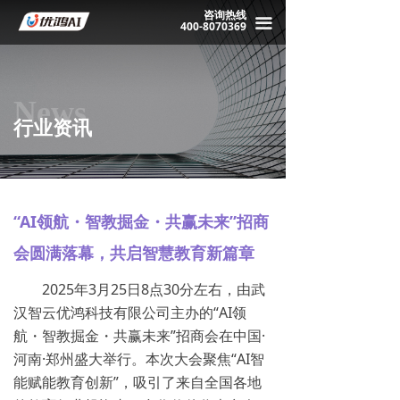
咨询热线
끀
400-8070369
News
行业资讯
“AI领航・智教掘金・共赢未来”招商
会圆满落幕，共启智慧教育新篇章
2025年3月25日8点30分左右，由武
汉智云优鸿科技有限公司主办的“AI领
航・智教掘金・共赢未来”招商会在中国·
河南·郑州盛大举行。本次大会聚焦“AI智
能赋能教育创新”，吸引了来自全国各地